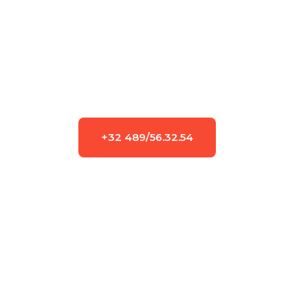
Confiez nous la 
réparation
 de votre chaudière Ch
vantouse, à condensation ou le 
dépannage
 de ch
simplement 
l’entretien
 annuel de votre appareil de
votre tranquilité.
N’hésitez pas à nous appeler pour prendre u
intervention urgente au 
0489/56.32.54
+32 489/56.32.54