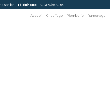
es-sos.be
Téléphone:
+32 489/56.32.54
Accueil
Chauffage
Plomberie
Ramonage