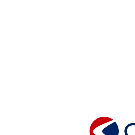
éparation,
et entretien
affoteaux.
 Belgique par nos chauffagistes agréés 
 pour 
la réparation, le dépannage et 
en possession de la majorité des pièces 
te Chaffoteaux. Nos services de garde 
rvenir à tous moments pour rétablir votre 