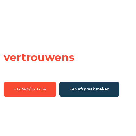
Uw
vertrouwens
partner.
Onze vakmannen grijpen in voor al uw problemen, 
wat ze ook mogen zijn.
+32 489/56.32.54
Een afspraak maken