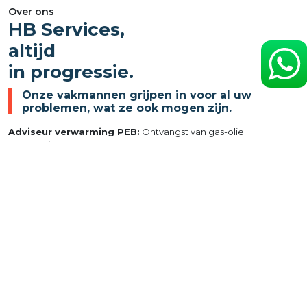
Over ons
HB Services,
altijd
in progressie.
Onze vakmannen grijpen in voor al uw
problemen, wat ze ook mogen zijn.
Adviseur verwarming PEB:
Ontvangst van gas-olie
verwarming
G1:
Atmosferisch gas en premix
G2:
Geforceerd luchtgas
L:
Cedicol (olie)
CERGA 
AWAC 
IGBE 
Leefmilieu Brussel
Certificeringen
Certificeringen
Certificeringen